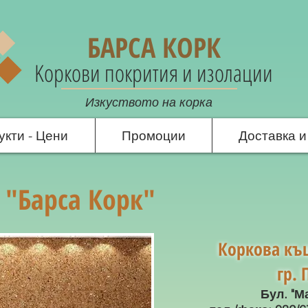
БАРСА КОРК
Kоркови покрития и изолации
Изкуството на корка
укти - Цени
Промоции
Доставка 
 "Барса Корк"
Коркова къ
гр.
Бул. "М