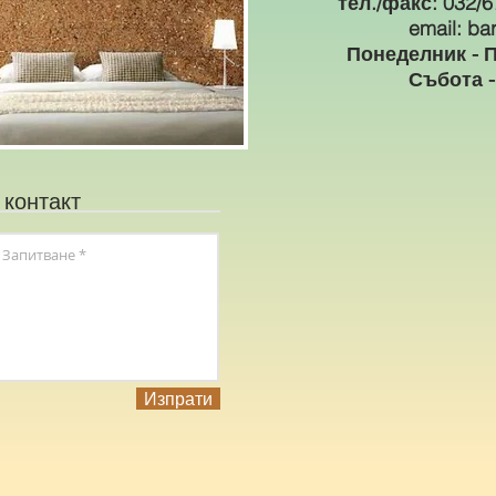
тел./факс: 032/6
email: b
Понеделник - Пе
Събота - 
 контакт
Изпрати