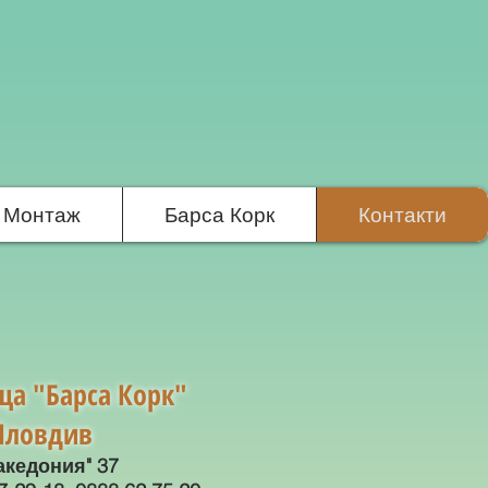
и Монтаж
Барса Корк
Контакти
ща "Барса Корк"
 Пловдив
акедония" 37