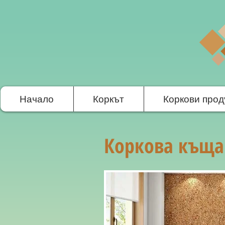
Начало
Коркът
Коркови прод
Коркова къща