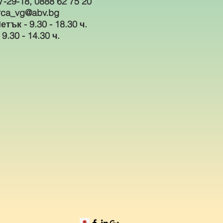
7-29-18, 0888 62 75 20
arca_vg@a
bv.bg
тък - 9.30 - 18.30 ч.
9.30 - 14.30 ч.